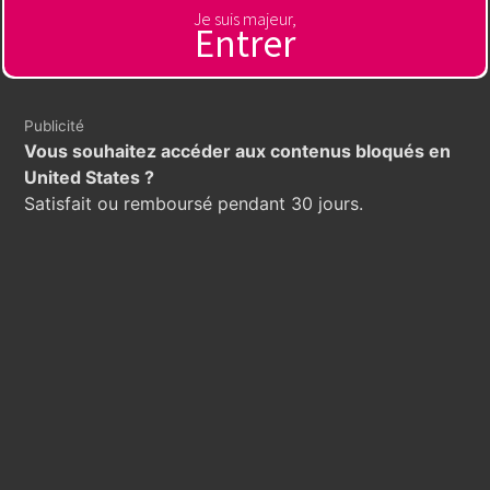
Je suis majeur,
Entrer
Website :
https://debet.kaufen/
SĐT 0886656520
Publicité
Địa chỉ Số 99 Đường 24A, Phường Bình
Vous souhaitez accéder aux contenus bloqués en
Trị Đông B, Quận Bình Tân, TP.HCM
United States ?
Satisfait ou remboursé pendant 30 jours.
Hastag #Debet #debetkaufen
https://whatson.plus/debetkaufen
https://gitlab.aicrowd.com/debetkaufen
https://www.pearltrees.com/debetkaufen
https://doodleordie.com/profile/debetkauf
https://www.video-